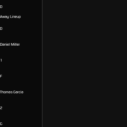
D
Away Lineup
D
Daniel Miller
1
F
Thomas Garcia
2
G