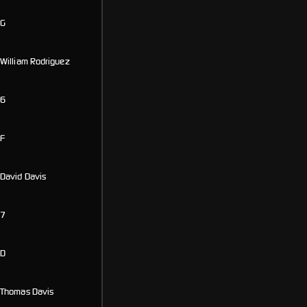
G
William Rodriguez
6
F
David Davis
7
D
Thomas Davis