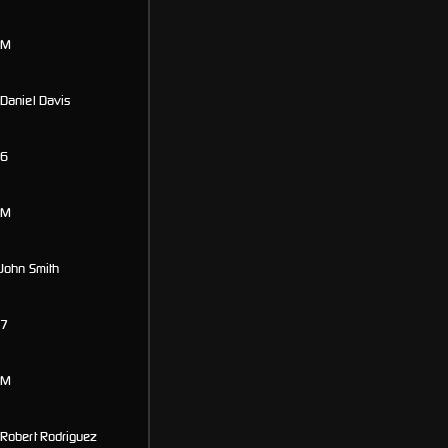
M
Daniel Davis
6
M
John Smith
7
M
Robert Rodriguez