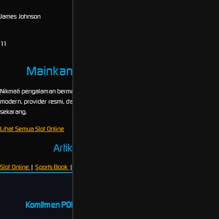
James Johnson
11
Mainkan Slot Online Terpercaya
Nikmati pengalaman bermain slot online terbaik dengan sistem keamanan
modern, provider resmi, dan transaksi cepat. Pilih permainan favorit Anda
sekarang.
Lihat Semua Slot Online
Artikel Slot Online Terbaru
Slot Online
|
Sports Book
|
Beranda
Komitmen POKERACE999 terhadap Responsible
Gambling