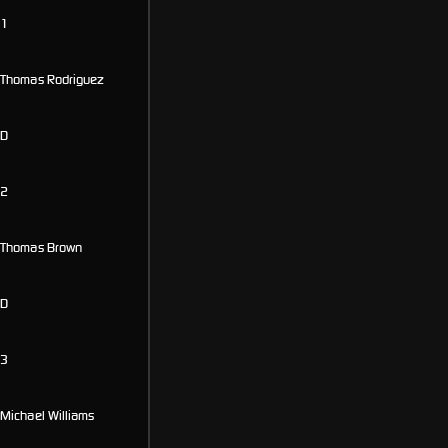
1
Thomas Rodriguez
D
2
Thomas Brown
D
3
Michael Williams