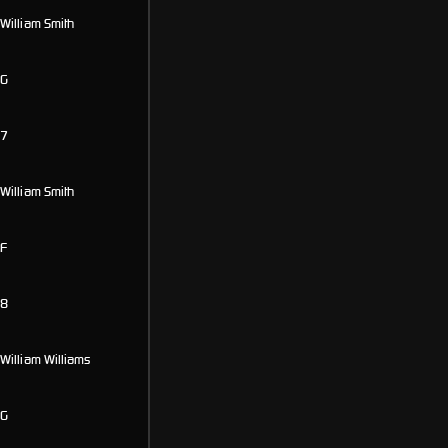
William Smith
G
7
William Smith
F
8
William Williams
G