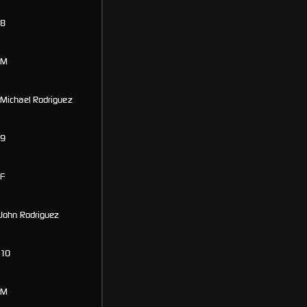
8
M
Michael Rodriguez
9
F
John Rodriguez
10
M