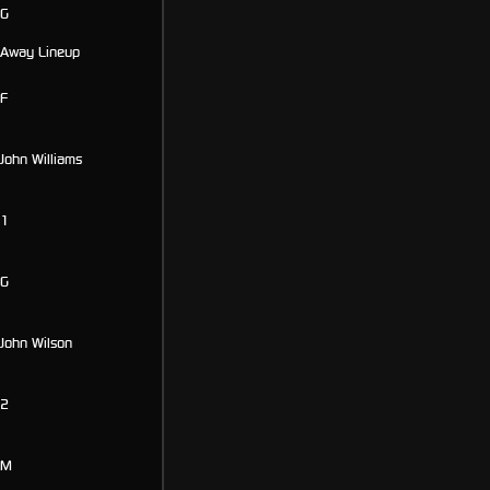
G
Away Lineup
F
John Williams
1
G
John Wilson
2
M