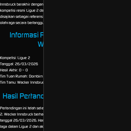
Innsbruck berakhir dengan skor 0-0. Pertandingan ini merupakan bagian dari
kompetisi resmi Ligue 2 dan telah selesai dimainkan. Informasi pertandingan
disajikan sebagai referensi bagi penggemar sepak bola dan pemain taruhan
olahraga secara bertanggung jawab.
Informasi Pertandingan Dornbirn vs
Wacker Innsbruck
Kompetisi: Ligue 2
Tanggal: 26/03/2026
Hasil Akhir: 0 – 0
Tim Tuan Rumah: Dornbirn
Tim Tamu: Wacker Innsbruck
Hasil Pertandingan & Konteks Kompetisi
Pertandingan ini telah selesai dimainkan sebagai bagian dari jadwal resmi Ligue
2. Wacker Innsbruck berhasil mengalahkan Dornbirn dengan skor 0-0 pada
tanggal 26/03/2026. Hasil pertandingan ini menjadi bagian dari rangkaian
laga dalam Ligue 2 dan akan mempengaruhi posisi klasemen kedua tim.