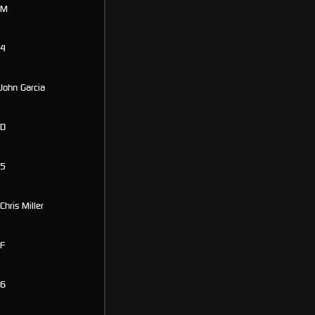
M
4
John Garcia
D
5
Chris Miller
F
6