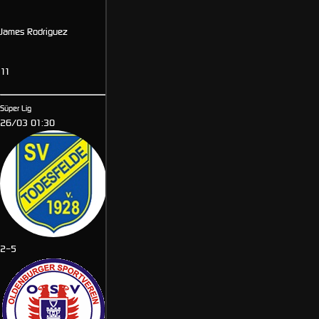
James Rodriguez
11
Süper Lig
26/03 01:30
Todesfelde
2
–
5