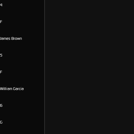
4
F
James Brown
5
F
William Garcia
6
G