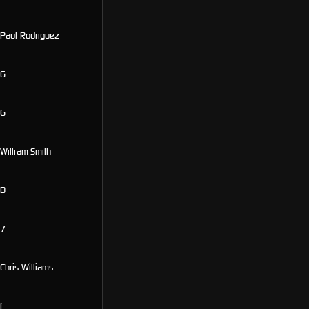
Paul Rodriguez
G
6
William Smith
D
7
Chris Williams
F