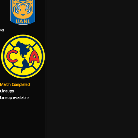
Tigres UANL W
vs
América W
Match Completed
Lineups
Lineup available
Home Team
4-2-3-1
Away Team