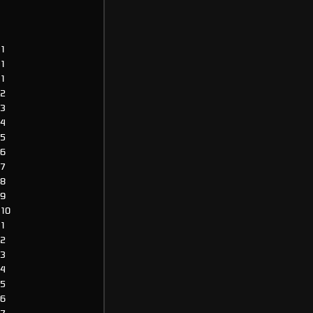
4-2-3-1
1
1
1
2
3
4
5
6
7
8
9
10
1
2
3
4
5
6