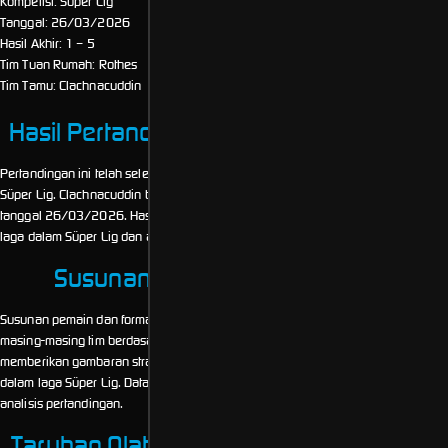
Kompetisi: Süper Lig
Tanggal: 26/03/2026
Hasil Akhir: 1 – 5
Tim Tuan Rumah: Rothes
Tim Tamu: Clachnacuddin
Hasil Pertandingan & Konteks Kompetisi
Pertandingan ini telah selesai dimainkan sebagai bagian dari jadwal resmi
Süper Lig. Clachnacuddin berhasil mengalahkan Rothes dengan skor 1-5 pada
tanggal 26/03/2026. Hasil pertandingan ini menjadi bagian dari rangkaian
laga dalam Süper Lig dan akan mempengaruhi posisi klasemen kedua tim.
Susunan Pemain & Formasi Tim
Susunan pemain dan formasi yang ditampilkan merupakan lineup awal dari
masing-masing tim berdasarkan data pertandingan. Informasi ini membantu
memberikan gambaran strategi yang digunakan oleh Rothes dan Clachnacuddin
dalam laga Süper Lig. Data lineup disajikan untuk keperluan informasi dan
analisis pertandingan.
Taruhan Olahraga Secara Bertanggung