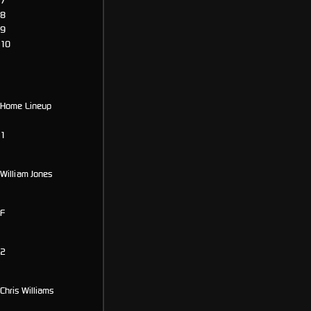
7
8
9
10
Starting Lineup
Home Lineup
1
William Jones
F
2
Chris Williams