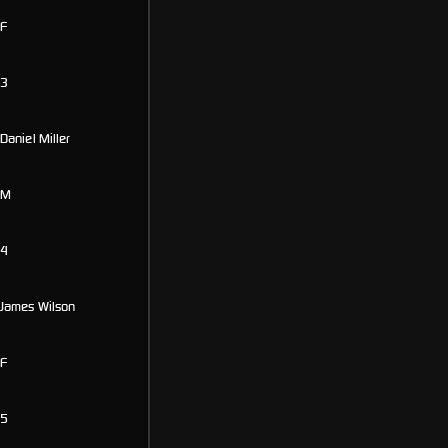
F
3
Daniel Miller
M
4
James Wilson
F
5