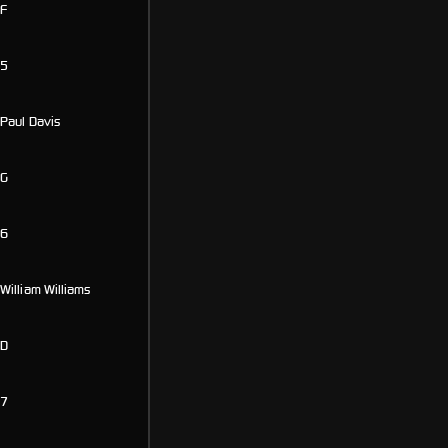
F
5
Paul Davis
G
6
William Williams
D
7