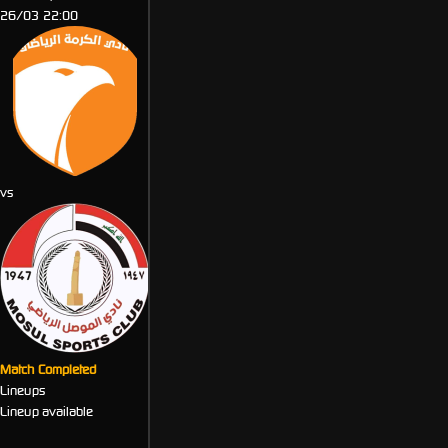
26/03 22:00
Al-Karma
vs
Mosul
Match Completed
Lineups
Lineup available