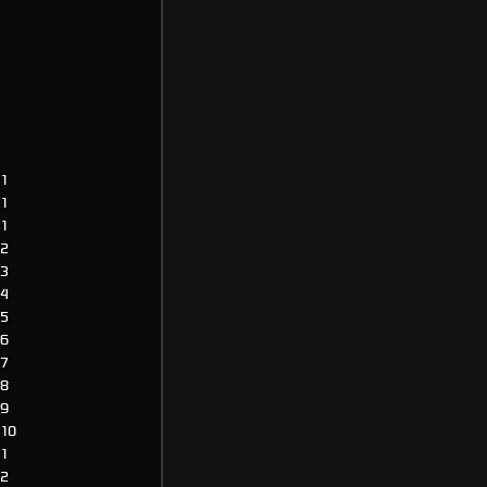
Home Team
4-3-3
Away Team
4-3-3
1
1
1
2
3
4
5
6
7
8
9
10
1
2