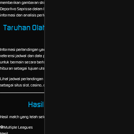
memberikan gambaran strategi yang digunakan oleh Municipal Liberia dan
Deportivo Saprissa dalam laga Süper Lig. Data lineup disajikan untuk keperluan
informasi dan analisis pertandingan.
Taruhan Olahraga Secara Bertanggung
Jawab
Informasi pertandingan yang ditampilkan di halaman ini bertujuan sebagai
referensi jadwal dan data pertandingan. POKERACE999 mendorong pengguna
untuk bermain secara bertanggung jawab, memahami risiko, serta menjadikan
hiburan sebagai tujuan utama dalam mengikuti taruhan olahraga.
Lihat jadwal pertandingan lainnya di
Sports Book
atau kunjungi
POKERACE999
sebagai situs slot, casino, dan taruhan bola online terpercaya.
Hasil Pertandingan Bola
Hasil match yang telah selesai.
⚽
Multiple Leagues
Hasil