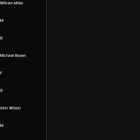
William Miller
M
8
Michael Brown
F
9
John Wilson
M