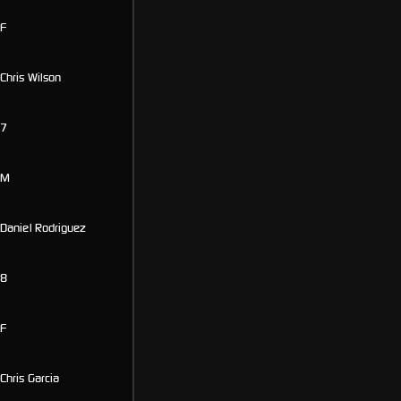
F
Chris Wilson
7
M
Daniel Rodriguez
8
F
Chris Garcia