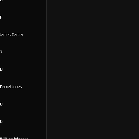
F
James Garcia
7
D
Daniel Jones
8
G
William Johnson