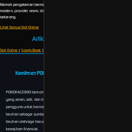
Nikmati pengalaman bermain slot online terbaik dengan sistem keamanan
modern, provider resmi, dan transaksi cepat. Pilih permainan favorit Anda
sekarang.
Lihat Semua Slot Online
Artikel Slot Online Terbaru
Slot Online
|
Sports Book
|
Beranda
Komitmen POKERACE999 terhadap Responsible
Gambling
POKERACE999 berkomitmen untuk menyediakan lingkungan permainan
yang aman, adil, dan bertanggung jawab. Kami mendorong seluruh
pengguna untuk bermain secara sadar dan tidak menjadikan aktivitas
taruhan sebagai sumber pendapatan utama. Permainan slot online dan
taruhan olahraga harus diperlakukan sebagai bentuk hiburan, bukan
kewajiban finansial.