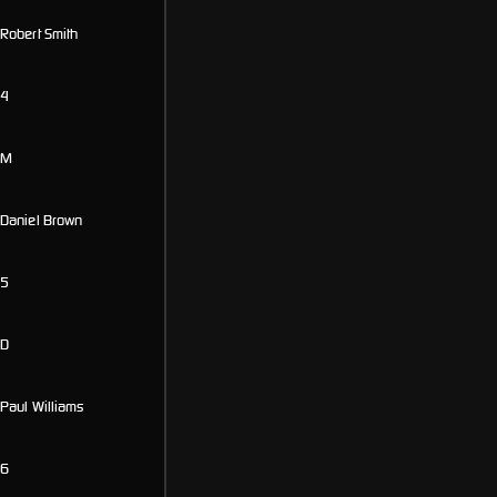
Robert Smith
4
M
Daniel Brown
5
D
Paul Williams
6