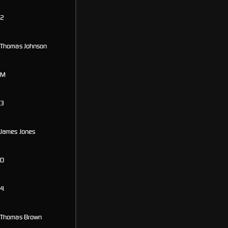
2
Thomas Johnson
M
3
James Jones
D
4
Thomas Brown