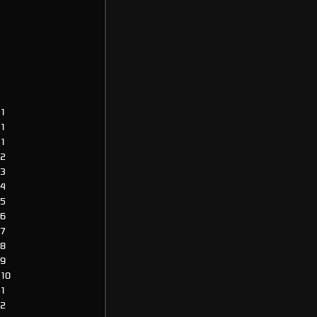
4-3-3
Away Team
4-3-3
1
1
1
2
3
4
5
6
7
8
9
10
1
2