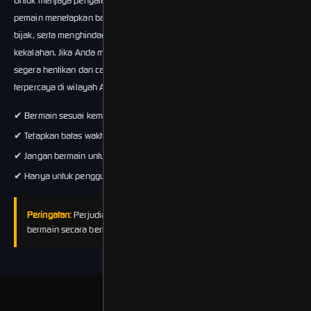
Untuk menjaga pengalaman bermain yang sehat, kami menyarankan
pemain menetapkan batas deposit, mengelola waktu bermain secara
bijak, serta menghindari keputusan emosional saat mengalami
kekalahan. Jika Anda merasa kesulitan mengontrol aktivitas bermain,
segera hentikan dan cari bantuan profesional dari lembaga dukungan
terpercaya di wilayah Anda.
✔ Bermain sesuai kemampuan finansial
✔ Tetapkan batas waktu & batas deposit
✔ Jangan bermain untuk mengejar kerugian
✔ Hanya untuk pengguna berusia 18+ tahun
Peringatan:
Perjudian memiliki risiko kecanduan. Pastikan Anda
bermain secara bertanggung jawab.
Penyedia Games