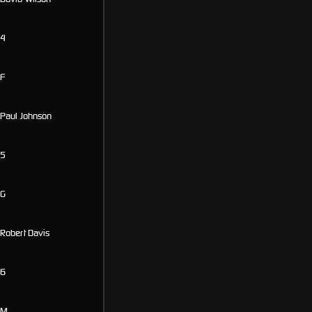
4
F
Paul Johnson
5
G
Robert Davis
6
M