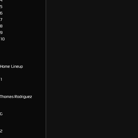
4
5
6
7
8
9
10
Starting Lineup
Home Lineup
1
Thomas Rodriguez
G
2