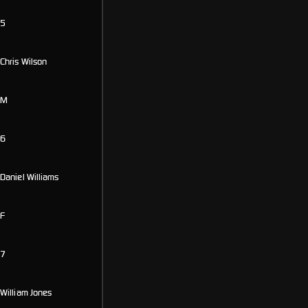
5
Chris Wilson
M
6
Daniel Williams
F
7
William Jones