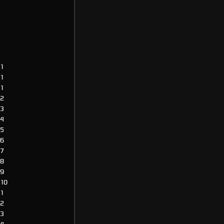
Away Team
3-4-3
1
1
1
2
3
4
5
6
7
8
9
10
1
2
3