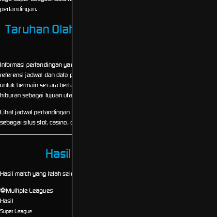
pertandingan.
Taruhan Olahraga Secara Bertanggung
Jawab
Informasi pertandingan yang ditampilkan di halaman ini bertujuan sebagai
referensi jadwal dan data pertandingan. POKERACE999 mendorong pengguna
untuk bermain secara bertanggung jawab, memahami risiko, serta menjadikan
hiburan sebagai tujuan utama dalam mengikuti taruhan olahraga.
Lihat jadwal pertandingan lainnya di
Sports Book
atau kunjungi
POKERACE999
sebagai situs slot, casino, dan taruhan bola online terpercaya.
Hasil Pertandingan Bola
Hasil match yang telah selesai.
⚽
Multiple Leagues
Hasil
Super League