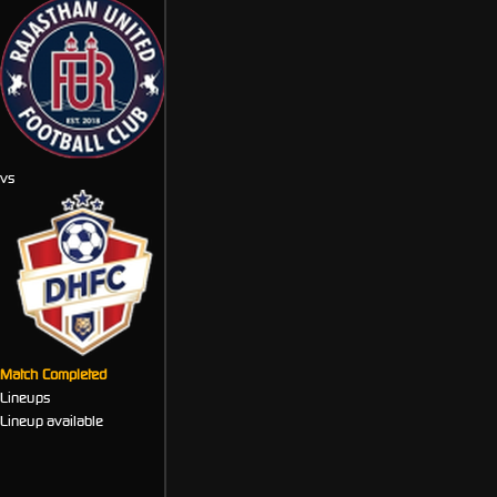
Rajasthan United
vs
Diamond Harbour
Match Completed
Lineups
Lineup available
Home Team
3-4-3