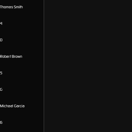
Thomas Smith
4
D
Robert Brown
5
G
Michael Garcia
6