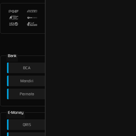
Metode Pembayaran
Bank
BCA
BNI
BRI
Mandiri
Cimb Niaga
Danamon
Permata
Panin
E-Money
QRIS
Dana
OVO