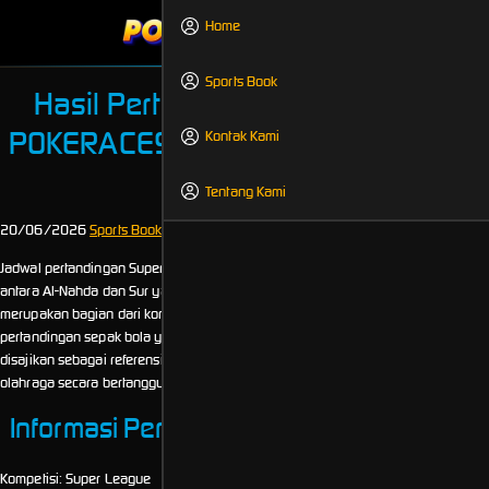
Home
Sports Book
Hasil Pertandingan Liga Serie B
POKERACE999 Al-Nahda vs Sur 20
Kontak Kami
Juni 2026
Tentang Kami
20/06/2026
Sports Book
Jadwal pertandingan Super League untuk tanggal 26/03/2026 termasuk laga
antara Al-Nahda dan Sur yang akan berlangsung pukul 20:50. Pertandingan ini
merupakan bagian dari kompetisi resmi Super League dan masuk dalam jadwal
pertandingan sepak bola yang menarik untuk diikuti. Informasi pertandingan
disajikan sebagai referensi bagi penggemar sepak bola dan pemain taruhan
olahraga secara bertanggung jawab.
Informasi Pertandingan Al-Nahda vs Sur
Kompetisi: Super League