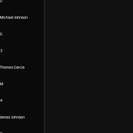
2
Michael Johnson
G
3
Thomas Garcia
M
4
James Johnson