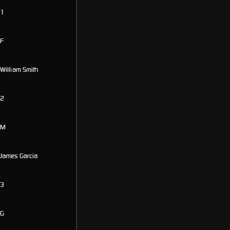
1
F
William Smith
2
M
James Garcia
3
G