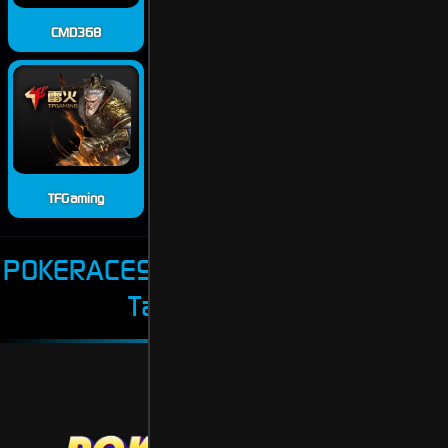
CMD368
SBOBET
WBET
TFGaming
SabaEsports
Ultraplay
POKERACE999: Akses Masuk Cepat
Tanpa Alternatif