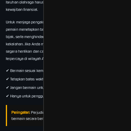
taruhan olahraga harus diperlakukan sebagai bentuk hiburan, bukan
kewajiban finansial.
Untuk menjaga pengalaman bermain yang sehat, kami menyarankan
pemain menetapkan batas deposit, mengelola waktu bermain secara
bijak, serta menghindari keputusan emosional saat mengalami
kekalahan. Jika Anda merasa kesulitan mengontrol aktivitas bermain,
segera hentikan dan cari bantuan profesional dari lembaga dukungan
terpercaya di wilayah Anda.
✔ Bermain sesuai kemampuan finansial
✔ Tetapkan batas waktu & batas deposit
✔ Jangan bermain untuk mengejar kerugian
✔ Hanya untuk pengguna berusia 18+ tahun
Peringatan:
Perjudian memiliki risiko kecanduan. Pastikan Anda
bermain secara bertanggung jawab.