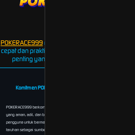
POKERACE999
menawarkan akses masuk yang
cepat dan praktis. Kenali informasi, fitur, serta hal
penting yang perlu dipahami pengguna.
Komitmen POKERACE999 terhadap Responsible
Gambling
POKERACE999 berkomitmen untuk menyediakan lingkungan permainan
yang aman, adil, dan bertanggung jawab. Kami mendorong seluruh
pengguna untuk bermain secara sadar dan tidak menjadikan aktivitas
taruhan sebagai sumber pendapatan utama. Permainan slot online dan