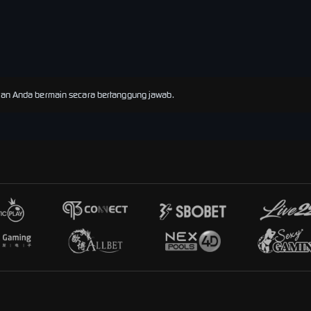
ikan Anda bermain secara bertanggung jawab.