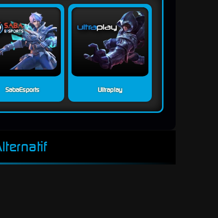
SabaEsports
Ultraplay
ternatif