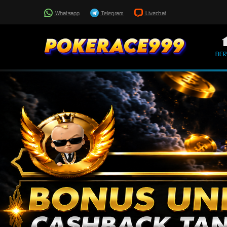
Whatsapp
Telegram
Livechat
BE