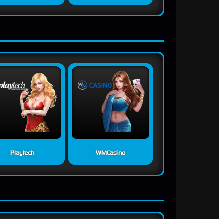
Playtech
WMCasino