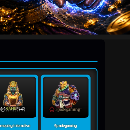
meplay Interactive
Spadegaming