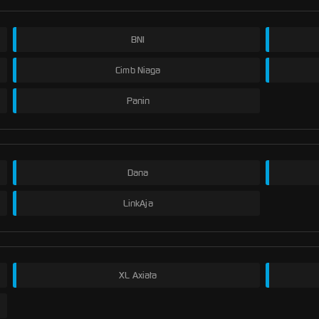
BNI
Cimb Niaga
Panin
Dana
LinkAja
XL Axiata