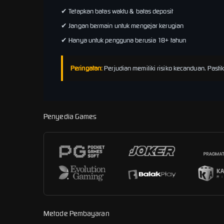
✔ Tetapkan batas waktu & batas deposit
✔ Jangan bermain untuk mengejar kerugian
✔ Hanya untuk pengguna berusia 18+ tahun
Peringatan:
Perjudian memiliki risiko kecanduan. Past
Penyedia Games
Metode Pembayaran